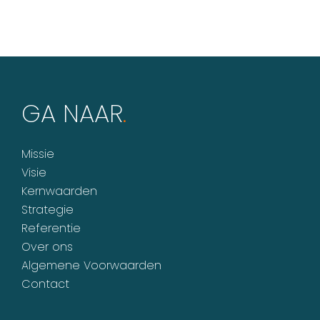
GA NAAR
.
Missie
Visie
Kernwaarden
Strategie
Referentie
Over ons
Algemene Voorwaarden
Contact