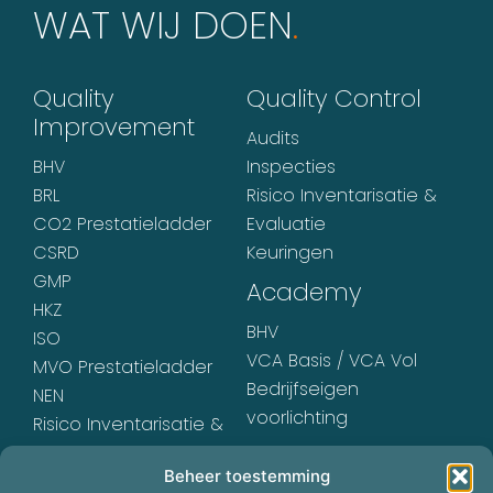
WAT WIJ DOEN
.
Quality
Quality Control
Improvement
Audits
BHV
Inspecties
BRL
Risico Inventarisatie &
CO2 Prestatieladder
Evaluatie
CSRD
Keuringen
GMP
Academy
HKZ
BHV
ISO
VCA Basis / VCA Vol
MVO Prestatieladder
Bedrijfseigen
NEN
voorlichting
Risico Inventarisatie &
Evaluatie
Beheer toestemming
VCA* / VCA**