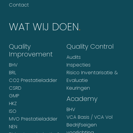
Contact
WAT WIJ DOEN
.
Quality
Quality Control
Improvement
Audits
BHV
Inspecties
BRL
Risico Inventarisatie &
CO2 Prestatieladder
Evaluatie
CSRD
Keuringen
GMP
Academy
HKZ
BHV
ISO
VCA Basis / VCA Vol
MVO Prestatieladder
Bedrijfseigen
NEN
voorlichting