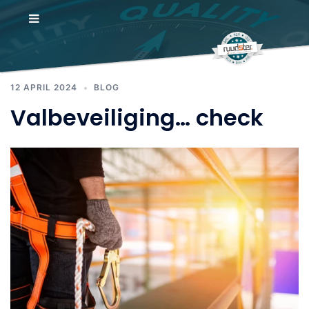
Ga
Maand:
april 2024
naar
de
inhoud
12 APRIL 2024
BLOG
Valbeveiliging… check