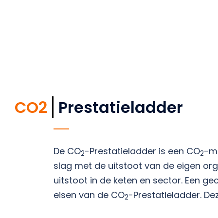
CO2
Prestatieladder
De CO
-Prestatieladder is een CO
-ma
2
2
slag met de uitstoot van de eigen or
uitstoot in de keten en sector. Een g
eisen van de CO
-Prestatieladder. De
2