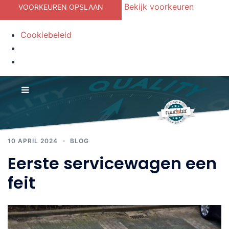
Bekijk voorkeuren
VOORKEUREN OPSLAAN
Cookiebeleid
Ga
Tag:
keuringen
naar
de
inhoud
10 APRIL 2024
BLOG
Eerste servicewagen een
feit